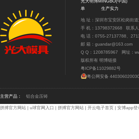
光大明博MINGBO(中国)
单
生产实力
地 址：深圳市宝安区松岗街
手 机：13798372668 联
电 话：0755-27137788、271
邮 箱：guandar@163.com
Q Q：1208785967 网址：
w
版权所有 明博链接
粤ICP备11029882号
粤公网安备 44030602003
明
网站地图
主营产品：
铝合金压铸
拼搏官方网站
|
u球官网入口
|
拼搏官方网站
|
开云电子首页
|
安博app