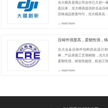
光大模具是我公司合作已久的一
直以来，光大模具提供的合金压
压铸成品密度均匀，光大模具实...
→ read more
压铸件强度高，柔韧性强，铸
光大合金压铸件结构优化设计和
棒，产品表面工艺很精细，光大
柔韧性强，铸造性能优，机加工性.
→ read more