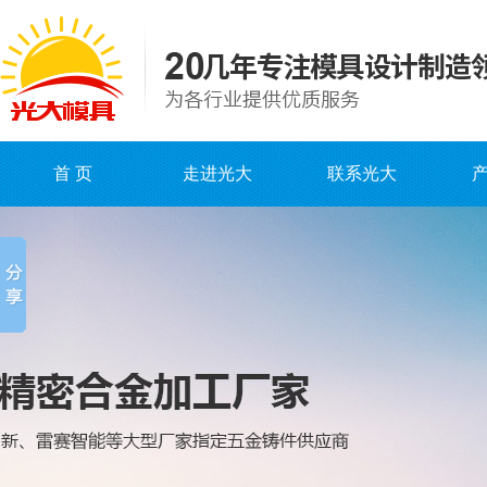
首 页
走进光大
联系光大