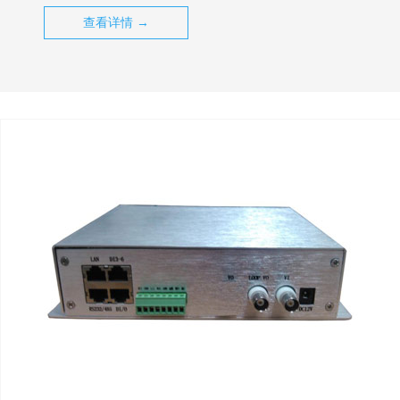
查看详情 →