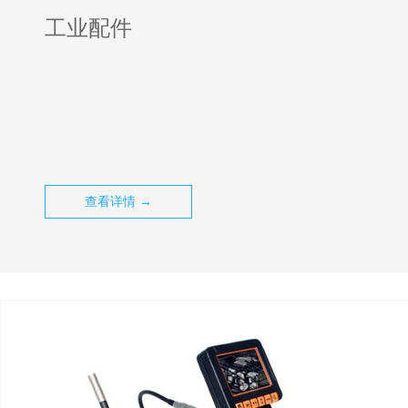
工业配件
查看详情 →