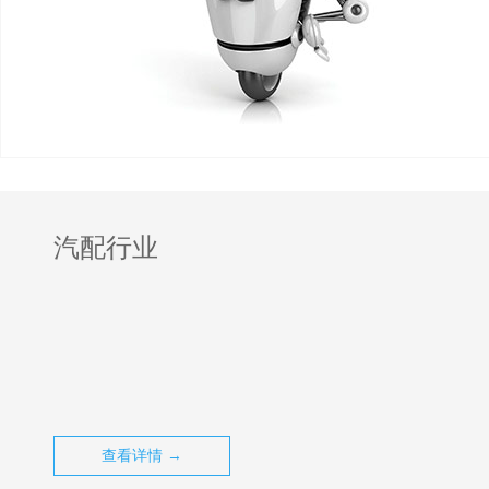
汽配行业
查看详情 →