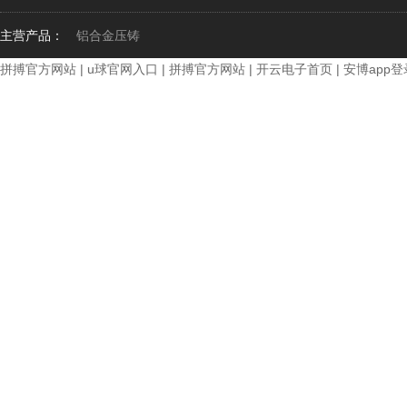
明
网站地图
主营产品：
铝合金压铸
拼搏官方网站
|
u球官网入口
|
拼搏官方网站
|
开云电子首页
|
安博app