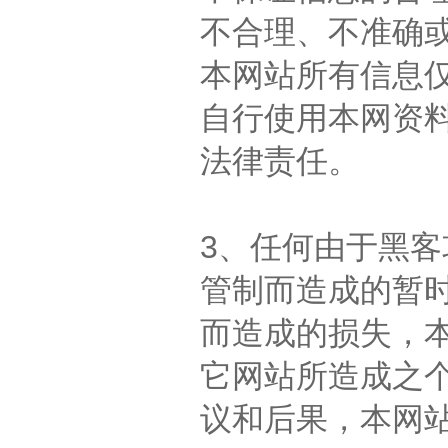
不合理、不准确
本网站所有信息
自行使用本网资
法律责任。
3、任何由于黑
管制而造成的暂
而造成的损失，
它网站所造成之
议和后果，本网