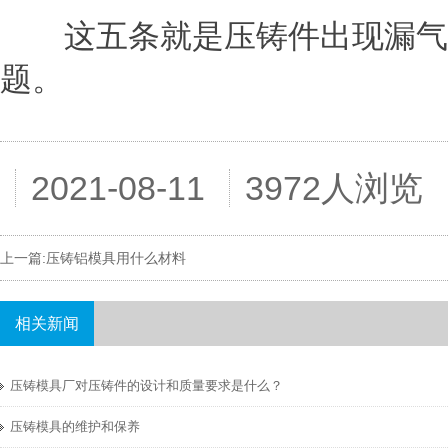
这五条就是压铸件出现漏气的
题。
2021-08-11
3972人浏览
上一篇:
压铸铝模具用什么材料
相关新闻
压铸模具厂对压铸件的设计和质量要求是什么？
压铸模具的维护和保养