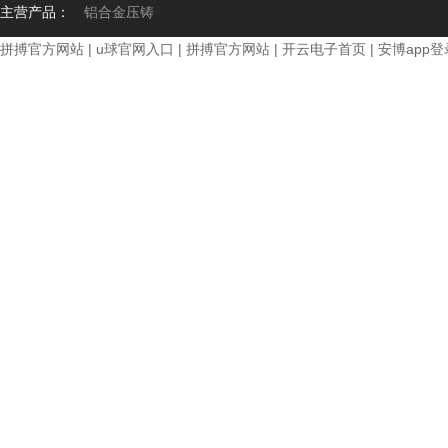
主营产品：
铝合金压铸
拼搏官方网站
|
u球官网入口
|
拼搏官方网站
|
开云电子首页
|
安博app