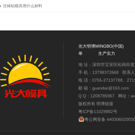
压铸铝模具用什么材料
光大明博MINGBO(中国)
单
生产实力
地 址：深圳市宝安区松岗街
手 机：13798372668 联
电 话：0755-27137788、271
邮 箱：guandar@163.com
Q Q：1208785967 网址：
w
版权所有 明博链接
粤ICP备11029882号
粤公网安备 44030602003
明
网站地图