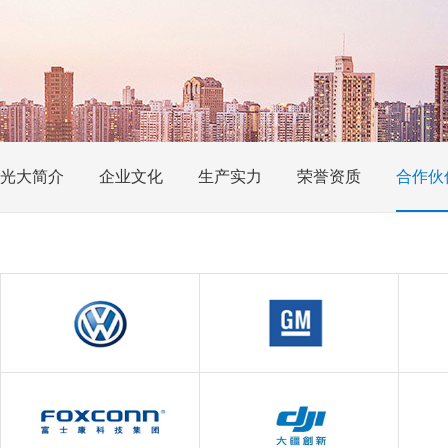
光大简介
企业文化
生产实力
荣誉资质
合作伙
大众
GM
富士康集团
大疆创新