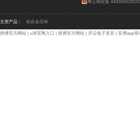
粤公网安备 44030602003
明
网站地图
主营产品：
铝合金压铸
拼搏官方网站
|
u球官网入口
|
拼搏官方网站
|
开云电子首页
|
安博app