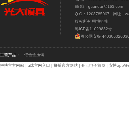
邮 箱：guandar@163.com
Q Q：1208785967 网址：
w
版权所有 明博链接
粤ICP备11029882号
粤公网安备 44030602003
明
网站地图
主营产品：
铝合金压铸
拼搏官方网站
|
u球官网入口
|
拼搏官方网站
|
开云电子首页
|
安博app