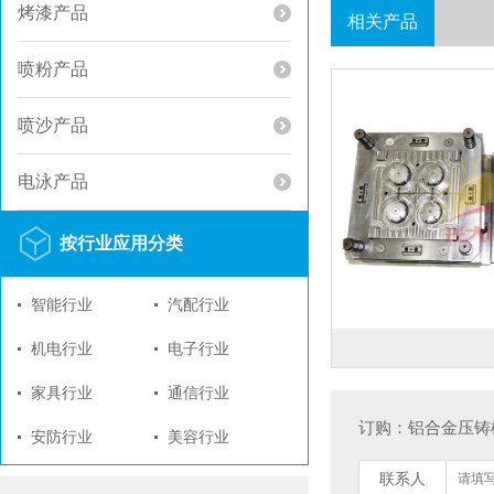
烤漆产品
相关产品
喷粉产品
喷沙产品
电泳产品
按行业应用分类
智能行业
汽配行业
机电行业
电子行业
家具行业
通信行业
订购：铝合金压铸
安防行业
美容行业
联系人