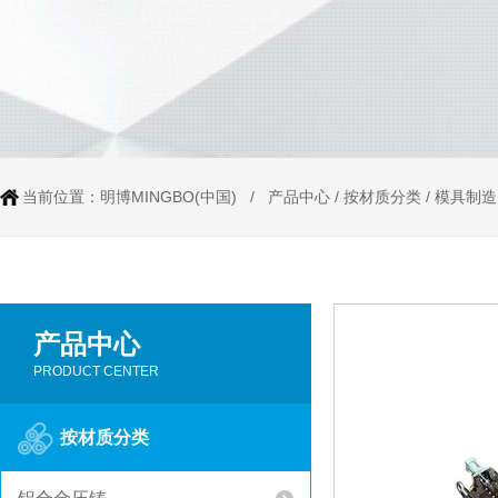
当前位置：
明博MINGBO(中国)
/
产品中心
/
按材质分类
/
模具制造
产品中心
PRODUCT CENTER
按材质分类