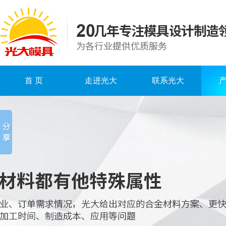
首 页
走进光大
联系光大