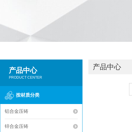
产品中心
产品中心
PRODUCT CENTER
按材质分类
铝合金压铸
锌合金压铸