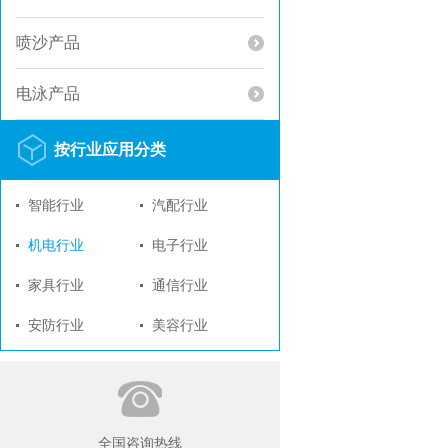
喷沙产品
电泳产品
按行业应用分类
智能行业
汽配行业
机电行业
电子行业
家具行业
通信行业
安防行业
美容行业
全国咨询热线