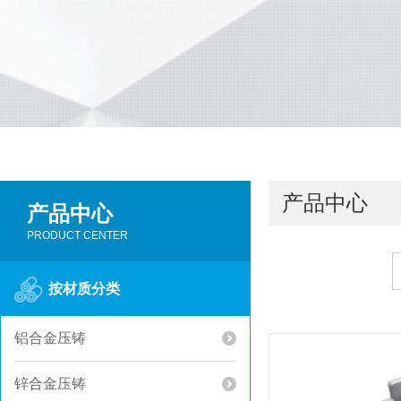
产品中心
产品中心
PRODUCT CENTER
按材质分类
铝合金压铸
锌合金压铸