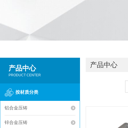
产品中心
产品中心
PRODUCT CENTER
按材质分类
铝合金压铸
锌合金压铸