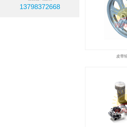
13798372668
皮带