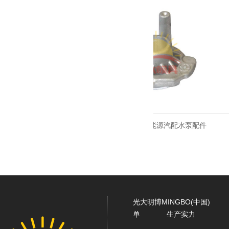
铸产品
铝合金压铸新能源汽配水泵配件
光大明博MINGBO(中国)
单
生产实力