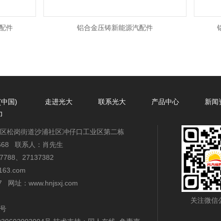
件
铝合金压铸新能源汽配件
铝
(中国)
走进光大
联系光大
产品中心
新闻
力
安区松岗街道沙浦社区冲仔口工业区第二栋
72668 联系人：肖先生
7788、27137382
63.com
67 网址：
www.hnjsxj.com
接
关注微信
2号