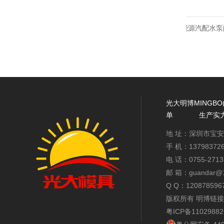
锌合金压铸产品
铝合金压铸新能源汽配水泵配
光大明博MINGBO
单
生产实
地 址：深圳市宝
手 机：137983
电 话：0755-2713
邮 箱：guandar@1
Q Q：12087859
版权所有 明博链
粤ICP备1102988