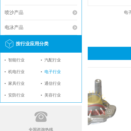
喷沙产品
电
电泳产品
按行业应用分类
智能行业
汽配行业
机电行业
电子行业
家具行业
通信行业
安防行业
美容行业
全国咨询热线