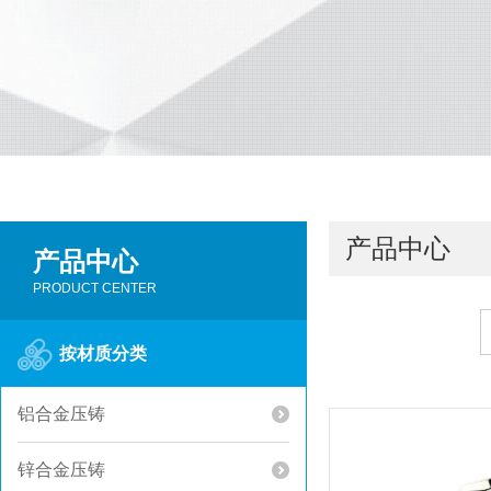
产品中心
产品中心
PRODUCT CENTER
按材质分类
铝合金压铸
锌合金压铸