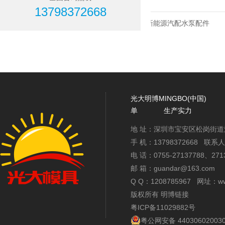
13798372668
压铸产品
铝合金压铸新能源汽配水泵配件
光大明博MINGBO(中国)
单
生产实力
地 址：深圳市宝安区松岗街
手 机：13798372668 联
电 话：0755-27137788、271
邮 箱：guandar@163.com
Q Q：1208785967 网址：
w
版权所有 明博链接
粤ICP备11029882号
粤公网安备 44030602003