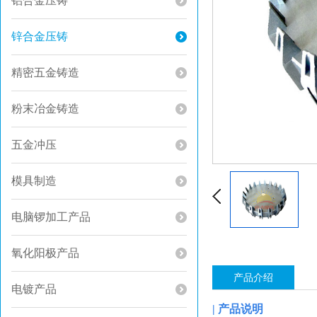
铝合金压铸
锌合金压铸
精密五金铸造
粉末冶金铸造
五金冲压
模具制造
电脑锣加工产品
氧化阳极产品
产品介绍
电镀产品
| 产品说明