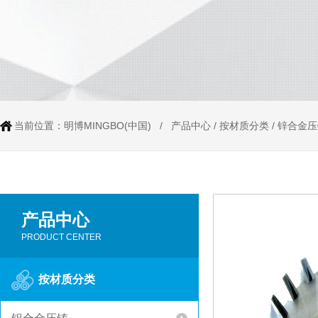
当前位置：
明博MINGBO(中国)
/
产品中心
/
按材质分类
/
锌合金压
产品中心
PRODUCT CENTER
按材质分类