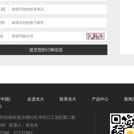
号码
邮件
码
(中国)
走进光大
联系光大
产品中心
新闻
力
安区松岗街道沙浦社区冲仔口工业区第二栋
72668 联系人：肖先生
7788、27137382