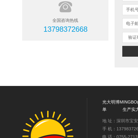
手机
全国咨询热线
电子
13798372668
验证
光大明博MINGBO
单
生产实
地 址：深圳市宝
手 机：137983
电 话：0755-2713